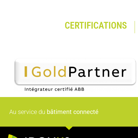
CERTIFICATIONS
Au service du
bâtiment connecté